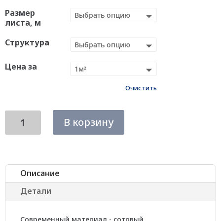
Размер
листа, м
Структура
Цена за
Очистить
Количество
В корзину
Сотовый
поликарбонат
Sotalight,
красный
Описание
Детали
Современный материал - сотовый