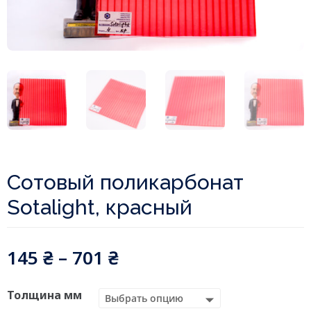
Сотовый поликарбонат
Sotalight, красный
145
₴
–
701
₴
Толщина мм