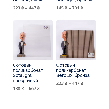
223
₴
–
447
₴
145
₴
–
701
₴
Сотовый
Сотовый
поликарбонат
поликарбонат
Sotalight,
Berolux, бронза
прозрачный
223
₴
–
447
₴
138
₴
–
667
₴